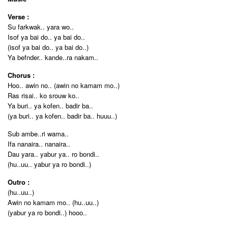
Verse :
Su farkwak.. yara wo..
Isof ya bai do.. ya bai do..
(isof ya bai do.. ya bai do..)
Ya befnder.. kande..ra nakam..
Chorus :
Hoo.. awin no.. (awin no kamam mo..)
Ras risai.. ko srouw ko..
Ya buri.. ya kofen.. badir ba..
(ya buri.. ya kofen.. badir ba.. huuu..)
Sub ambe..ri wama..
Ifa nanaira.. nanaira..
Dau yara.. yabur ya.. ro bondi..
(hu..uu.. yabur ya ro bondi..)
Outro :
(hu..uu..)
Awin no kamam mo.. (hu..uu..)
(yabur ya ro bondi..) hooo..