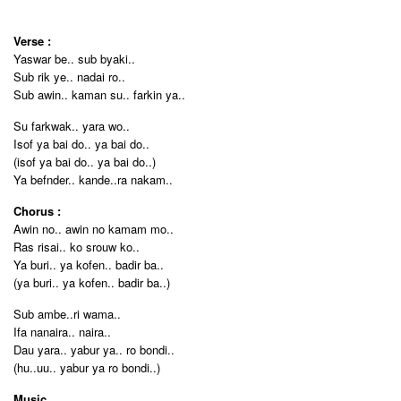
Verse :
Yaswar be.. sub byaki..
Sub rik ye.. nadai ro..
Sub awin.. kaman su.. farkin ya..
Su farkwak.. yara wo..
Isof ya bai do.. ya bai do..
(isof ya bai do.. ya bai do..)
Ya befnder.. kande..ra nakam..
Chorus :
Awin no.. awin no kamam mo..
Ras risai.. ko srouw ko..
Ya buri.. ya kofen.. badir ba..
(ya buri.. ya kofen.. badir ba..)
Sub ambe..ri wama..
Ifa nanaira.. naira..
Dau yara.. yabur ya.. ro bondi..
(hu..uu.. yabur ya ro bondi..)
Music