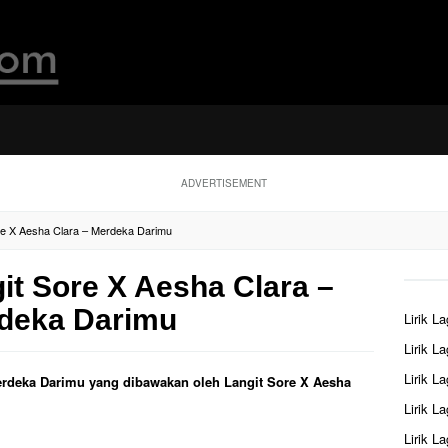
ADVERTISEMENT
ore X Aesha Clara – Merdeka Darimu
git Sore X Aesha Clara –
deka Darimu
Lirik L
Lirik L
Lirik L
 Merdeka Darimu yang dibawakan oleh Langit Sore X Aesha
Lirik L
Lirik L