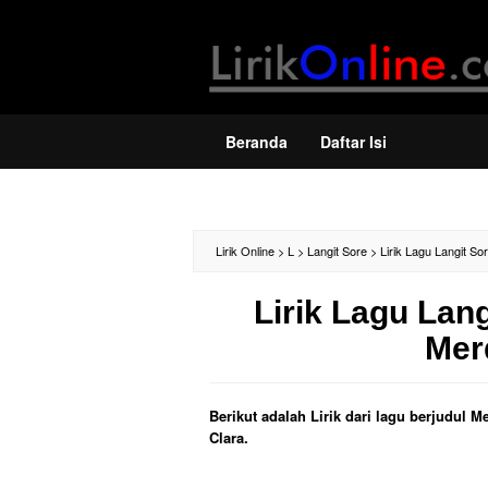
Loncat
ke
konten
Beranda
Daftar Isi
Lirik Online
>
L
>
Langit Sore
>
Lirik Lagu Langit S
Lirik Lagu Lan
Mer
Berikut adalah Lirik dari lagu berjudul
Clara.