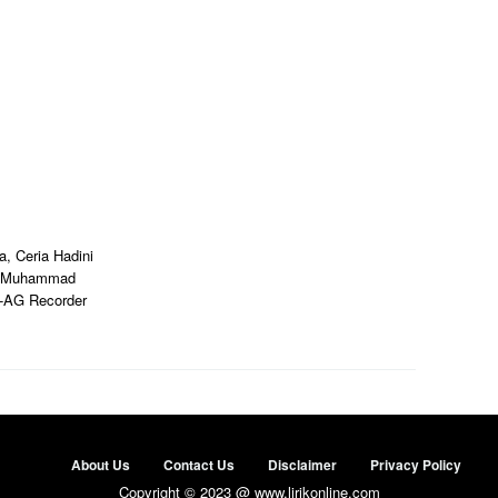
, Ceria Hadini
yu Muhammad
n-AG Recorder
About Us
Contact Us
Disclaimer
Privacy Policy
Copyright © 2023 @ www.lirikonline.com