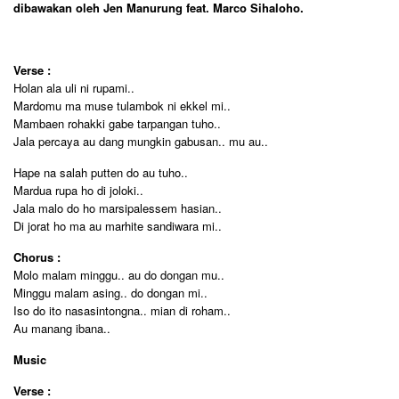
dibawakan oleh Jen Manurung feat. Marco Sihaloho.
Verse :
Holan ala uli ni rupami..
Mardomu ma muse tulambok ni ekkel mi..
Mambaen rohakki gabe tarpangan tuho..
Jala percaya au dang mungkin gabusan.. mu au..
Hape na salah putten do au tuho..
Mardua rupa ho di joloki..
Jala malo do ho marsipalessem hasian..
Di jorat ho ma au marhite sandiwara mi..
Chorus :
Molo malam minggu.. au do dongan mu..
Minggu malam asing.. do dongan mi..
Iso do ito nasasintongna.. mian di roham..
Au manang ibana..
Music
Verse :