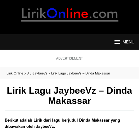
Loncat
ke
konten
MENU
ADVERTISEMENT
Lirik Online
>
J
>
JaybeeVz
>
Lirik Lagu JaybeeVz – Dinda Makassar
Lirik Lagu JaybeeVz – Dinda
Makassar
Berikut adalah Lirik dari lagu berjudul Dinda Makassar yang
dibawakan oleh JaybeeVz.