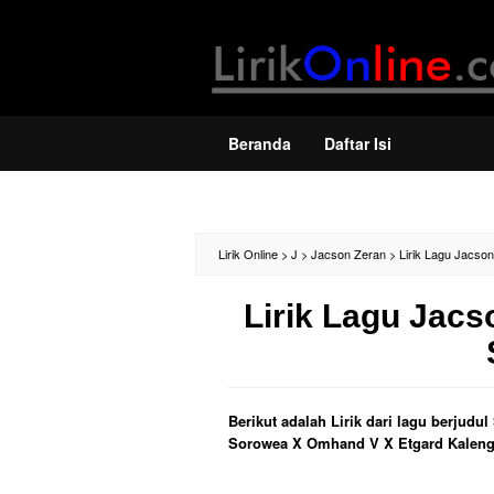
Loncat
ke
konten
Beranda
Daftar Isi
Lirik Online
>
J
>
Jacson Zeran
>
Lirik Lagu Jacso
Lirik Lagu Jacs
Berikut adalah Lirik dari lagu berjud
Sorowea X Omhand V X Etgard Kaleng