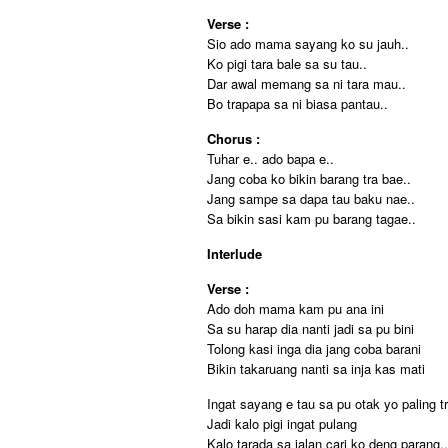
Verse :
Sio ado mama sayang ko su jauh..
Ko pigi tara bale sa su tau..
Dar awal memang sa ni tara mau..
Bo trapapa sa ni biasa pantau..
Chorus :
Tuhar e.. ado bapa e..
Jang coba ko bikin barang tra bae..
Jang sampe sa dapa tau baku nae..
Sa bikin sasi kam pu barang tagae..
Interlude
Verse :
Ado doh mama kam pu ana ini
Sa su harap dia nanti jadi sa pu bini
Tolong kasi inga dia jang coba barani
Bikin takaruang nanti sa inja kas mati
Ingat sayang e tau sa pu otak yo paling t
Jadi kalo pigi ingat pulang
Kalo tarada sa jalan cari ko deng parang..