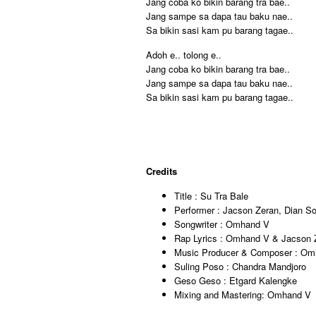
Jang coba ko bikin barang tra bae..
Jang sampe sa dapa tau baku nae..
Sa bikin sasi kam pu barang tagae..
Adoh e.. tolong e..
Jang coba ko bikin barang tra bae..
Jang sampe sa dapa tau baku nae..
Sa bikin sasi kam pu barang tagae..
Credits
Title : Su Tra Bale
Performer : Jacson Zeran, Dian 
Songwriter : Omhand V
Rap Lyrics : Omhand V & Jacson 
Music Producer & Composer : Om
Suling Poso : Chandra Mandjoro
Geso Geso : Etgard Kalengke
Mixing and Mastering: Omhand V