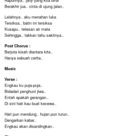
Rapuhnya.. janji yang kita bina
Berakhir jua.. cinta di ujung jalan..
Lelahnya.. aku menahan luka
Tersiksa.. batin ini tersiksa
Kusapu.. tetesan air mata
Sehingga.. takkan tahu sakitnya..
Post Chorus :
Berjuta kisah diantara kita..
Hanya sebuah cerita..
Music
Verse :
Engkau ku puja-puja..
Bidadari penghuni jiwa..
Entah apakah gerangan..
Di sini hati kau buat kecewa..
Hari pun mendung.. hujan pun turun..
Dengarkan kabar..
Engkau akan disandingkan..