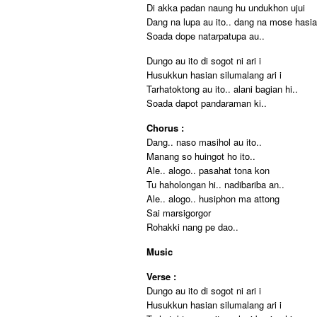
Di akka padan naung hu undukhon ujui
Dang na lupa au ito.. dang na mose hasia
Soada dope natarpatupa au..
Dungo au ito di sogot ni ari i
Husukkun hasian silumalang ari i
Tarhatoktong au ito.. alani bagian hi..
Soada dapot pandaraman ki..
Chorus :
Dang.. naso masihol au ito..
Manang so huingot ho ito..
Ale.. alogo.. pasahat tona kon
Tu haholongan hi.. nadibariba an..
Ale.. alogo.. husiphon ma attong
Sai marsigorgor
Rohakki nang pe dao..
Music
Verse :
Dungo au ito di sogot ni ari i
Husukkun hasian silumalang ari i