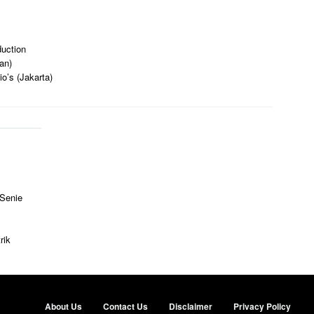
uction
an)
o’s (Jakarta)
 Senie
rik
About Us
Contact Us
Disclaimer
Privacy Policy