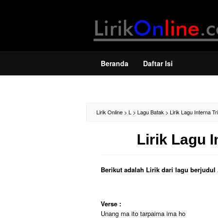
Loncat
ke
konten
Beranda
Daftar Isi
Lirik Online
>
L
>
Lagu Batak
>
Lirik Lagu Interna Tr
Lirik Lagu I
Berikut adalah Lirik dari lagu berjudu
Verse :
Unang ma ito tarpaima ima ho