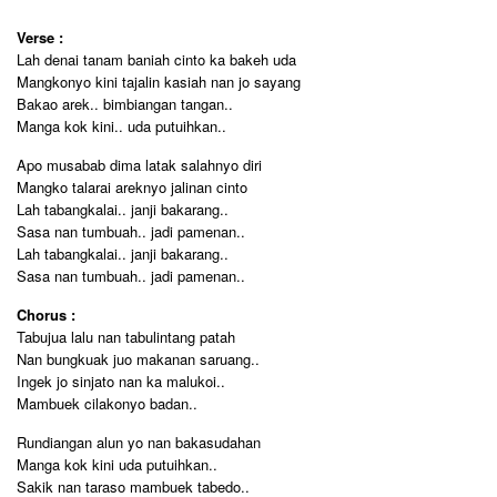
Verse :
Lah denai tanam baniah cinto ka bakeh uda
Mangkonyo kini tajalin kasiah nan jo sayang
Bakao arek.. bimbiangan tangan..
Manga kok kini.. uda putuihkan..
Apo musabab dima latak salahnyo diri
Mangko talarai areknyo jalinan cinto
Lah tabangkalai.. janji bakarang..
Sasa nan tumbuah.. jadi pamenan..
Lah tabangkalai.. janji bakarang..
Sasa nan tumbuah.. jadi pamenan..
Chorus :
Tabujua lalu nan tabulintang patah
Nan bungkuak juo makanan saruang..
Ingek jo sinjato nan ka malukoi..
Mambuek cilakonyo badan..
Rundiangan alun yo nan bakasudahan
Manga kok kini uda putuihkan..
Sakik nan taraso mambuek tabedo..