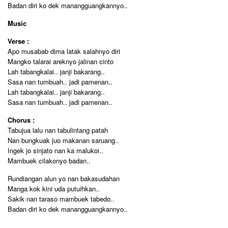
Badan diri ko dek manangguangkannyo..
Music
Verse :
Apo musabab dima latak salahnyo diri
Mangko talarai areknyo jalinan cinto
Lah tabangkalai.. janji bakarang..
Sasa nan tumbuah.. jadi pamenan..
Lah tabangkalai.. janji bakarang..
Sasa nan tumbuah.. jadi pamenan..
Chorus :
Tabujua lalu nan tabulintang patah
Nan bungkuak juo makanan saruang..
Ingek jo sinjato nan ka malukoi..
Mambuek cilakonyo badan..
Rundiangan alun yo nan bakasudahan
Manga kok kini uda putuihkan..
Sakik nan taraso mambuek tabedo..
Badan diri ko dek manangguangkannyo..