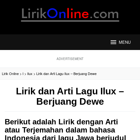
Loncat
ke
konten
MENU
ADVERTISEMENT
Lirik Online
>
I
>
Ilux
>
Lirik dan Arti Lagu Ilux – Berjuang Dewe
Lirik dan Arti Lagu Ilux –
Berjuang Dewe
Berikut adalah Lirik dengan Arti
atau Terjemahan dalam bahasa
Indonesia dari lagu Jawa berjudul