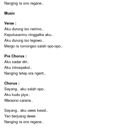
Nanging ra ono regane..
Music
Verse :
Aku durung iso nerimo..
Keputusanmu ninggalke aku..
Aku durung iso legowo..
Mergo ra rumongso salah opo-opo..
Pre Chorus :
Aku sadar diri..
Aku introspeksi..
Nanging tetep ora ngerti..
Chorus :
Sayang.. aku salah opo..
Aku kudu piye..
Waraono carane..
Sayang.. aku uwes kesel..
Yen berjuang dewe
Nanging ra ono regane..