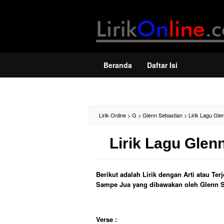
Loncat
ke
konten
Beranda
Daftar Isi
Lirik Online
>
G
>
Glenn Sebastian
>
Lirik Lagu Gl
Lirik Lagu Glen
Berikut adalah Lirik dengan Arti atau Te
Sampe Jua yang dibawakan oleh Glenn S
Verse :