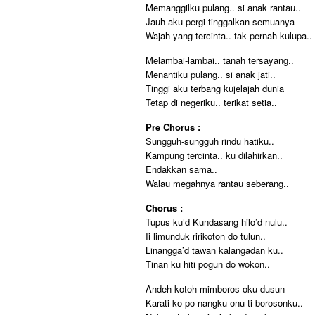
Memanggilku pulang.. si anak rantau..
Jauh aku pergi tinggalkan semuanya
Wajah yang tercinta.. tak pernah kulupa..
Melambai-lambai.. tanah tersayang..
Menantiku pulang.. si anak jati..
Tinggi aku terbang kujelajah dunia
Tetap di negeriku.. terikat setia..
Pre Chorus :
Sungguh-sungguh rindu hatiku..
Kampung tercinta.. ku dilahirkan..
Endakkan sama..
Walau megahnya rantau seberang..
Chorus :
Tupus ku’d Kundasang hilo’d nulu..
Ii limunduk ririkoton do tulun..
Linangga’d tawan kalangadan ku..
Tinan ku hiti pogun do wokon..
Andeh kotoh mimboros oku dusun
Karati ko po nangku onu ti borosonku..