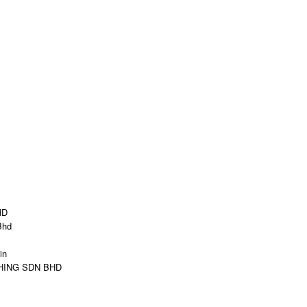
HD
Bhd
in
ISHING SDN BHD