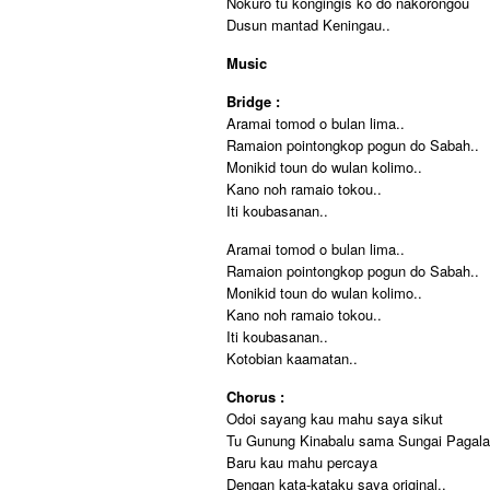
Nokuro tu kongingis ko do nakorongou
Dusun mantad Keningau..
Music
Bridge :
Aramai tomod o bulan lima..
Ramaion pointongkop pogun do Sabah..
Monikid toun do wulan kolimo..
Kano noh ramaio tokou..
Iti koubasanan..
Aramai tomod o bulan lima..
Ramaion pointongkop pogun do Sabah..
Monikid toun do wulan kolimo..
Kano noh ramaio tokou..
Iti koubasanan..
Kotobian kaamatan..
Chorus :
Odoi sayang kau mahu saya sikut
Tu Gunung Kinabalu sama Sungai Pagal
Baru kau mahu percaya
Dengan kata-kataku saya original..