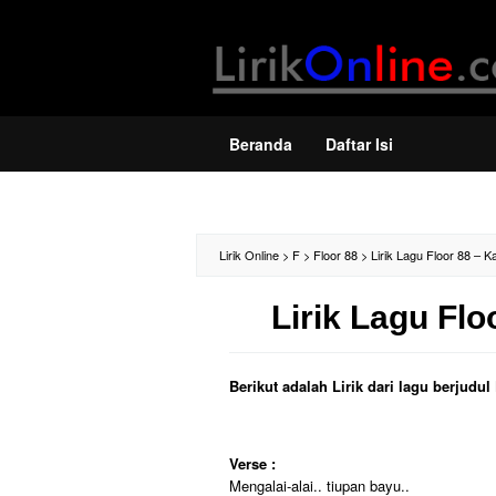
Loncat
ke
konten
Beranda
Daftar Isi
Lirik Online
>
F
>
Floor 88
>
Lirik Lagu Floor 88 – 
Lirik Lagu Fl
Berikut adalah Lirik dari lagu berjud
Verse :
Mengalai-alai.. tiupan bayu..