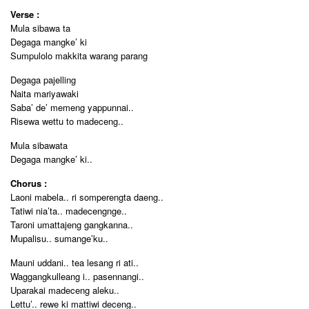
Verse :
Mula sibawa ta
Degaga mangke’ ki
Sumpulolo makkita warang parang
Degaga pajelling
Naita mariyawaki
Saba’ de’ memeng yappunnai..
Risewa wettu to madeceng..
Mula sibawata
Degaga mangke’ ki..
Chorus :
Laoni mabela.. ri somperengta daeng..
Tatiwi nia’ta.. madecengnge..
Taroni umattajeng gangkanna..
Mupalisu.. sumange’ku..
Mauni uddani.. tea lesang ri ati..
Waggangkulleang i.. pasennangi..
Uparakai madeceng aleku..
Lettu’.. rewe ki mattiwi deceng..