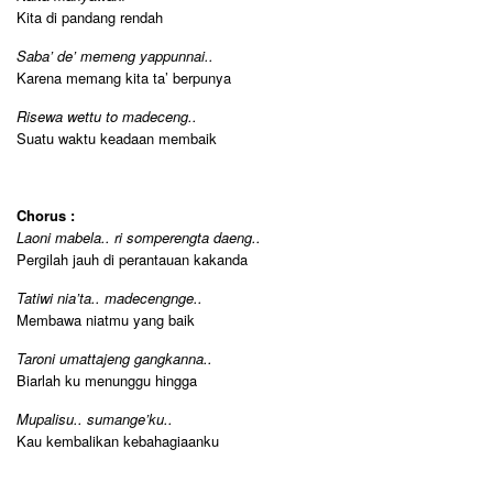
Kita di pandang rendah
Saba’ de’ memeng yappunnai..
Karena memang kita ta’ berpunya
Risewa wettu to madeceng..
Suatu waktu keadaan membaik
Chorus :
Laoni mabela.. ri somperengta daeng..
Pergilah jauh di perantauan kakanda
Tatiwi nia’ta.. madecengnge..
Membawa niatmu yang baik
Taroni umattajeng gangkanna..
Biarlah ku menunggu hingga
Mupalisu.. sumange’ku..
Kau kembalikan kebahagiaanku