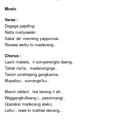
Music
Verse :
Degaga pajelling
Naita mariyawaki
Saba’ de’ memeng yappunnai..
Risewa wettu to madeceng..
Chorus :
Laoni mabela.. ri somperengta daeng..
Tatiwi nia’ta.. madecengnge..
Taroni umattajeng gangkanna..
Mupalisu.. sumange’ku..
Mauni uddani.. tea lesang ri ati..
Waggangkulleang i.. pasennangi..
Uparakai madeceng aleku..
Lettu’.. rewe ki mattiwi deceng..