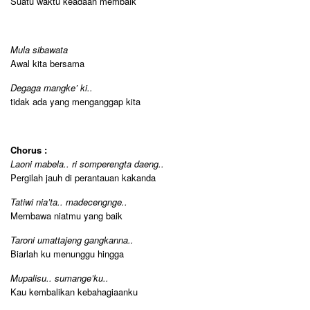
Suatu waktu keadaan membaik
Mula sibawata
Awal kita bersama
Degaga mangke’ ki..
tidak ada yang menganggap kita
Chorus :
Laoni mabela.. ri somperengta daeng..
Pergilah jauh di perantauan kakanda
Tatiwi nia’ta.. madecengnge..
Membawa niatmu yang baik
Taroni umattajeng gangkanna..
Biarlah ku menunggu hingga
Mupalisu.. sumange’ku..
Kau kembalikan kebahagiaanku