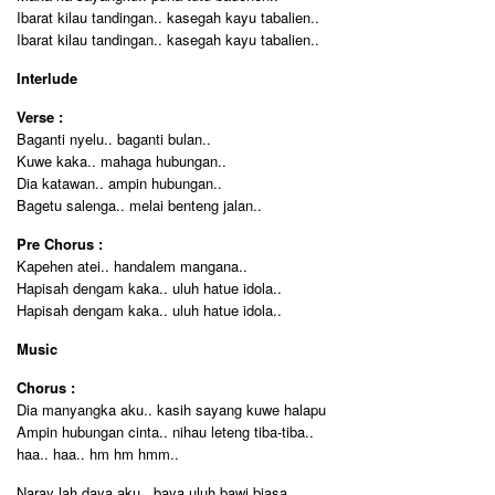
Ibarat kilau tandingan.. kasegah kayu tabalien..
Ibarat kilau tandingan.. kasegah kayu tabalien..
Interlude
Verse :
Baganti nyelu.. baganti bulan..
Kuwe kaka.. mahaga hubungan..
Dia katawan.. ampin hubungan..
Bagetu salenga.. melai benteng jalan..
Pre Chorus :
Kapehen atei.. handalem mangana..
Hapisah dengam kaka.. uluh hatue idola..
Hapisah dengam kaka.. uluh hatue idola..
Music
Chorus :
Dia manyangka aku.. kasih sayang kuwe halapu
Ampin hubungan cinta.. nihau leteng tiba-tiba..
haa.. haa.. hm hm hmm..
Naray lah daya aku.. baya uluh bawi biasa