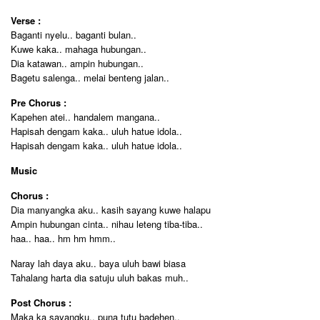
Verse :
Baganti nyelu.. baganti bulan..
Kuwe kaka.. mahaga hubungan..
Dia katawan.. ampin hubungan..
Bagetu salenga.. melai benteng jalan..
Pre Chorus :
Kapehen atei.. handalem mangana..
Hapisah dengam kaka.. uluh hatue idola..
Hapisah dengam kaka.. uluh hatue idola..
Music
Chorus :
Dia manyangka aku.. kasih sayang kuwe halapu
Ampin hubungan cinta.. nihau leteng tiba-tiba..
haa.. haa.. hm hm hmm..
Naray lah daya aku.. baya uluh bawi biasa
Tahalang harta dia satuju uluh bakas muh..
Post Chorus :
Maka ka sayangku.. puna tutu badehen..