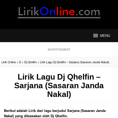
Loncat
ke
konten
MENU
ADVERTISEMENT
Lirik Online
>
D
>
Dj Qhelfin
>
Lirik Lagu Dj Qhelfin – Sarjana (Sasaran Janda Nakal)
Lirik Lagu Dj Qhelfin –
Sarjana (Sasaran Janda
Nakal)
Berikut adalah Lirik dari lagu berjudul Sarjana (Sasaran Janda
Nakal) yang dibawakan oleh Dj Qhelfin.