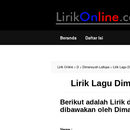
Loncat
ke
konten
Beranda
Daftar Isi
Lirik Online
>
D
>
Dimansyah Laitupa
>
Lirik Lagu 
Lirik Lagu Di
Berikut adalah Lirik 
dibawakan oleh Dima
Verse :