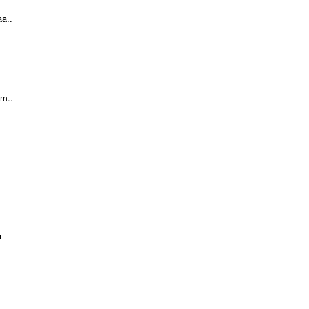
a..
m..
a