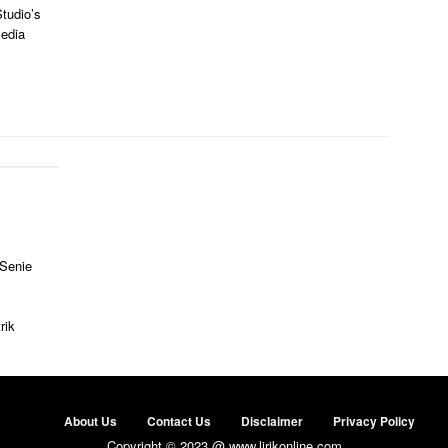
tudio’s
edia
 Senie
rik
About Us
Contact Us
Disclaimer
Privacy Policy
Copyright © 2023 @ www.lirikonline.com