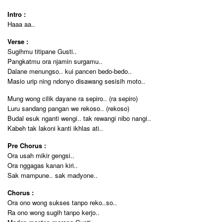
Intro :
Haaa aa..
Verse :
Sugihmu titipane Gusti..
Pangkatmu ora njamin surgamu..
Dalane menungso.. kui pancen bedo-bedo..
Masio urip ning ndonyo disawang sesisih moto..
Mung wong cilik dayane ra sepiro.. (ra sepiro)
Luru sandang pangan we rekoso.. (rekoso)
Budal esuk nganti wengi.. tak rewangi nibo nangi..
Kabeh tak lakoni kanti ikhlas ati..
Pre Chorus :
Ora usah mikir gengsi..
Ora nggagas kanan kiri..
Sak mampune.. sak madyone..
Chorus :
Ora ono wong sukses tanpo reko..so..
Ra ono wong sugih tanpo kerjo..