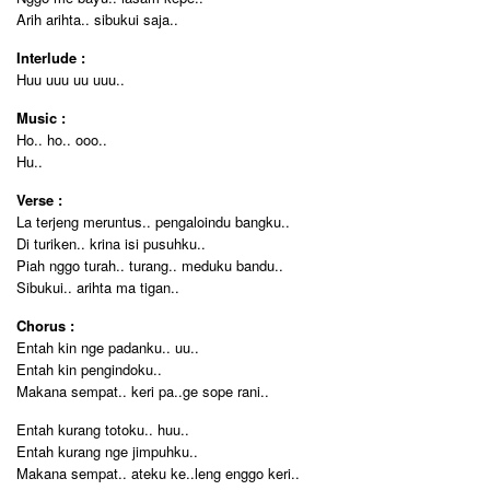
Arih arihta.. sibukui saja..
Interlude :
Huu uuu uu uuu..
Music :
Ho.. ho.. ooo..
Hu..
Verse :
La terjeng meruntus.. pengaloindu bangku..
Di turiken.. krina isi pusuhku..
Piah nggo turah.. turang.. meduku bandu..
Sibukui.. arihta ma tigan..
Chorus :
Entah kin nge padanku.. uu..
Entah kin pengindoku..
Makana sempat.. keri pa..ge sope rani..
Entah kurang totoku.. huu..
Entah kurang nge jimpuhku..
Makana sempat.. ateku ke..leng enggo keri..