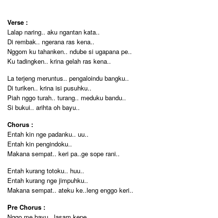
Verse :
Lalap naring.. aku ngantan kata..
Di rembak.. ngerana ras kena..
Nggom ku tahanken.. ndube si ugapana pe..
Ku tadingken.. krina gelah ras kena..
La terjeng meruntus.. pengaloindu bangku..
Di turiken.. krina isi pusuhku..
Piah nggo turah.. turang.. meduku bandu..
Si bukui.. arihta oh bayu..
Chorus :
Entah kin nge padanku.. uu..
Entah kin pengindoku..
Makana sempat.. keri pa..ge sope rani..
Entah kurang totoku.. huu..
Entah kurang nge jimpuhku..
Makana sempat.. ateku ke..leng enggo keri..
Pre Chorus :
Nggo me bayu.. lasam kepe..