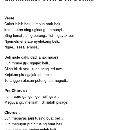
Verse :
Caket bibih beli, lumpuh otak beli
kesemutan sing ngidang memunyi..
Sing lemah, sing peteng.. iluh nguyak beli
Ngemelmel state nyelekang beli..
Ngae.. sesai emosi..
Beli mule daki, dadi anak muani
Iluh mrase jijik ngajak beli..
Alian bli di sisi.. tuah nengked awai
Kejokan pis ngajak luh melali..
To anggon alasan peteng luh megedi..
Pre Chorus :
Iluh.. care gangsinge melingser..
Meguyang.. melisah.. di natah pisage..
Chorus :
Luh mepayas jani tusing buat beli..
Luh mepupur putih tusing buat beli..
Iluh jegeg jani tusing gelah beli..