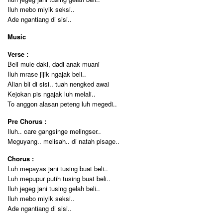
Iluh mebo miyik seksi..
Ade ngantiang di sisi..
Music
Verse :
Beli mule daki, dadi anak muani
Iluh mrase jijik ngajak beli..
Alian bli di sisi.. tuah nengked awai
Kejokan pis ngajak luh melali..
To anggon alasan peteng luh megedi..
Pre Chorus :
Iluh.. care gangsinge melingser..
Meguyang.. melisah.. di natah pisage..
Chorus :
Luh mepayas jani tusing buat beli..
Luh mepupur putih tusing buat beli..
Iluh jegeg jani tusing gelah beli..
Iluh mebo miyik seksi..
Ade ngantiang di sisi..