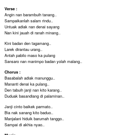
Verse :
Angin nan barambuih tanang..
Sampaikanlah salam rindu..
Untuak adiak nan denai sayang
Nan kini jauah di ranah minang..
Kini badan den tagamang..
Larek dirantau urang..
Antah pabilo maso ka pulang
Sansaro nan manimpo badan yolah malang..
Chorus :
Basabalah adiak manunggu..
Mananti denai ka pulang..
Den tabuih janji nan kito karang..
Duduak basandiang di palaminan..
Janji cinto baikek parmato..
Bia nak sanang kito baduo..
Manjalani hiduik barumah tanggo..
Sampai di akhia nyao..