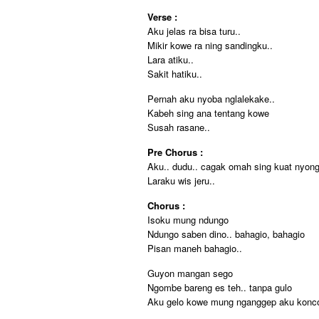
Verse :
Aku jelas ra bisa turu..
Mikir kowe ra ning sandingku..
Lara atiku..
Sakit hatiku..
Pernah aku nyoba nglalekake..
Kabeh sing ana tentang kowe
Susah rasane..
Pre Chorus :
Aku.. dudu.. cagak omah sing kuat nyong
Laraku wis jeru..
Chorus :
Isoku mung ndungo
Ndungo saben dino.. bahagio, bahagio
Pisan maneh bahagio..
Guyon mangan sego
Ngombe bareng es teh.. tanpa gulo
Aku gelo kowe mung nganggep aku konco