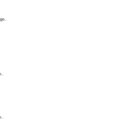
go..
..
..