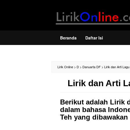
Loncat
ke
konten
Beranda
Daftar Isi
Lirik Online
>
D
>
Danuarta DF
>
Lirik dan Arti La
Lirik dan Arti
Berikut adalah Lirik
dalam bahasa Indones
Teh yang dibawakan 