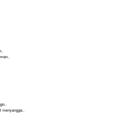
..
eman..
go..
at menyangga..