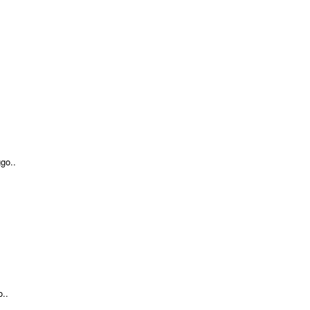
go..
..