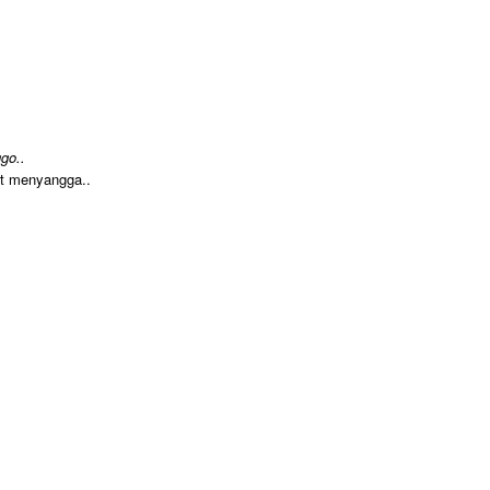
go..
at menyangga..