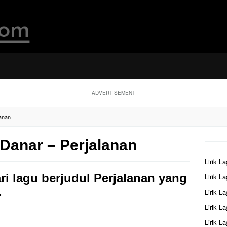
ADVERTISEMENT
lanan
 Danar – Perjalanan
Lirik L
ari lagu berjudul Perjalanan yang
Lirik L
.
Lirik L
Lirik L
Lirik L