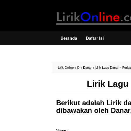
Loncat
ke
konten
Beranda
Daftar Isi
Lirik Online
>
D
>
Danar
>
Lirik Lagu Danar – Perja
Lirik Lagu
Berikut adalah Lirik d
dibawakan oleh Danar
Verse :