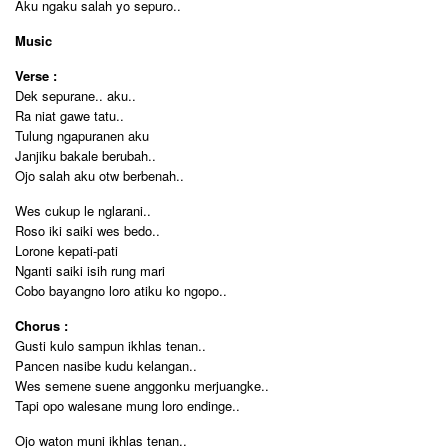
Aku ngaku salah yo sepuro..
Music
Verse :
Dek sepurane.. aku..
Ra niat gawe tatu..
Tulung ngapuranen aku
Janjiku bakale berubah..
Ojo salah aku otw berbenah..
Wes cukup le nglarani..
Roso iki saiki wes bedo..
Lorone kepati-pati
Nganti saiki isih rung mari
Cobo bayangno loro atiku ko ngopo..
Chorus :
Gusti kulo sampun ikhlas tenan..
Pancen nasibe kudu kelangan..
Wes semene suene anggonku merjuangke..
Tapi opo walesane mung loro endinge..
Ojo waton muni ikhlas tenan..