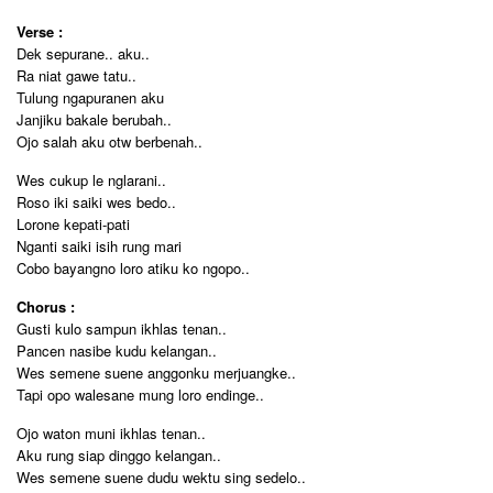
Verse :
Dek sepurane.. aku..
Ra niat gawe tatu..
Tulung ngapuranen aku
Janjiku bakale berubah..
Ojo salah aku otw berbenah..
Wes cukup le nglarani..
Roso iki saiki wes bedo..
Lorone kepati-pati
Nganti saiki isih rung mari
Cobo bayangno loro atiku ko ngopo..
Chorus :
Gusti kulo sampun ikhlas tenan..
Pancen nasibe kudu kelangan..
Wes semene suene anggonku merjuangke..
Tapi opo walesane mung loro endinge..
Ojo waton muni ikhlas tenan..
Aku rung siap dinggo kelangan..
Wes semene suene dudu wektu sing sedelo..