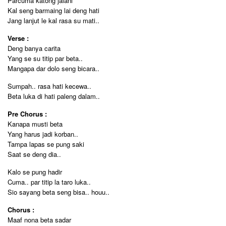
Parcuma katong jalani
Kal seng barmaing lai deng hati
Jang lanjut le kal rasa su mati..
Verse :
Deng banya carita
Yang se su titip par beta..
Mangapa dar dolo seng bicara..
Sumpah.. rasa hati kecewa..
Beta luka di hati paleng dalam..
Pre Chorus :
Kanapa musti beta
Yang harus jadi korban..
Tampa lapas se pung saki
Saat se deng dia..
Kalo se pung hadir
Cuma.. par titip la taro luka..
Sio sayang beta seng bisa.. houu..
Chorus :
Maaf nona beta sadar