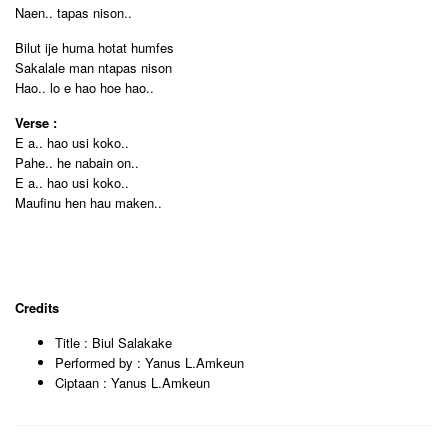
Naen.. tapas nison..
Bilut ije huma hotat humfes
Sakalale man ntapas nison
Hao.. lo e hao hoe hao..
Verse :
E a.. hao usi koko..
Pahe.. he nabain on..
E a.. hao usi koko..
Maufinu hen hau maken..
Credits
Title : Biul Salakake
Performed by : Yanus L.Amkeun
Ciptaan : Yanus L.Amkeun