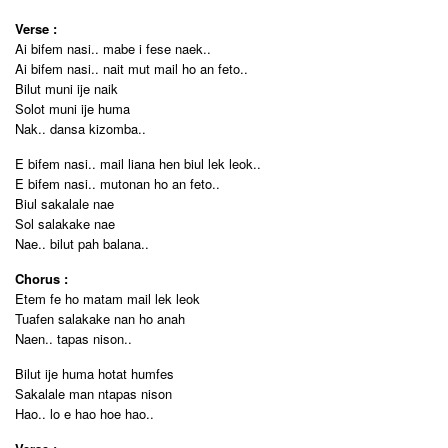
Verse :
Ai bifem nasi.. mabe i fese naek..
Ai bifem nasi.. nait mut mail ho an feto..
Bilut muni ije naik
Solot muni ije huma
Nak.. dansa kizomba..
E bifem nasi.. mail liana hen biul lek leok..
E bifem nasi.. mutonan ho an feto..
Biul sakalale nae
Sol salakake nae
Nae.. bilut pah balana..
Chorus :
Etem fe ho matam mail lek leok
Tuafen salakake nan ho anah
Naen.. tapas nison..
Bilut ije huma hotat humfes
Sakalale man ntapas nison
Hao.. lo e hao hoe hao..