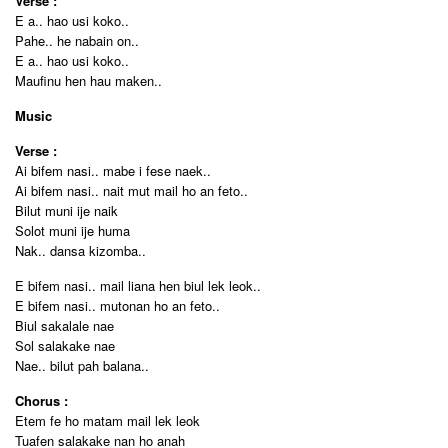
Verse :
E a.. hao usi koko..
Pahe.. he nabain on..
E a.. hao usi koko..
Maufinu hen hau maken..
Music
Verse :
Ai bifem nasi.. mabe i fese naek..
Ai bifem nasi.. nait mut mail ho an feto..
Bilut muni ije naik
Solot muni ije huma
Nak.. dansa kizomba..
E bifem nasi.. mail liana hen biul lek leok..
E bifem nasi.. mutonan ho an feto..
Biul sakalale nae
Sol salakake nae
Nae.. bilut pah balana..
Chorus :
Etem fe ho matam mail lek leok
Tuafen salakake nan ho anah