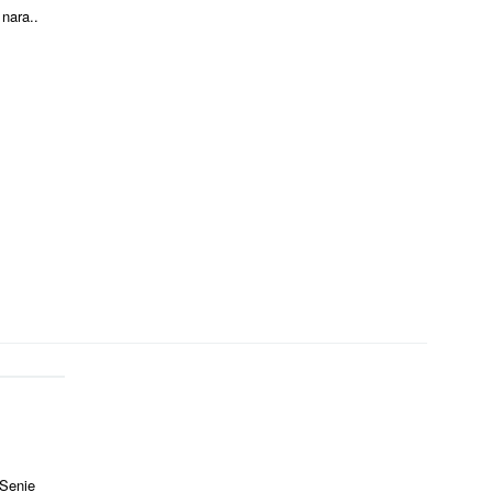
nara..
 Senie