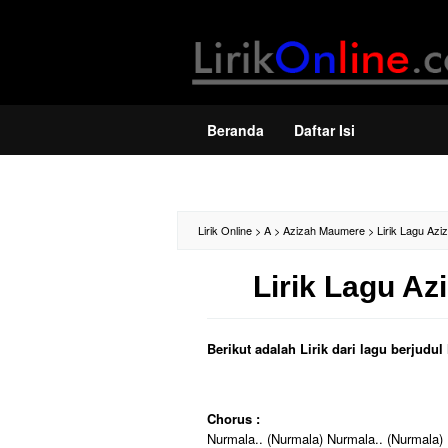
Loncat
ke
konten
Beranda
Daftar Isi
Lirik Online
>
A
>
Azizah Maumere
>
Lirik Lagu Az
Lirik Lagu A
Berikut adalah Lirik dari lagu berjud
Chorus :
Nurmala.. (Nurmala) Nurmala.. (Nurmala)