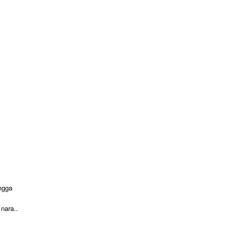
ngga
nara..