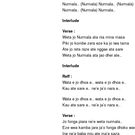
Nurmala.. (Nurmala) Nurmala.. (Nurmala)
Nurmala.. (Nurmala) Nurmala..
Interlude
Verse :
Weta jo Nurmala ata nia mina masa
Piki jo kombe zera eze ka jo iwa tama
Ate jo reta raze ate nggae ata sare
Weta jo Nurmala ata jao dhei ate..
Interlude
Reff :
Wata e jo dhoa e.. wata e jo dhoa e..
Kau ate sare e.. ne’e ja’o nara e..
Wata e jo dhoa e.. wata e jo dhoa e..
Kau ate sare e.. ne’e ja’o nara e..
Verse :
Jo fonga piara ne’e weta nurmala..
Eze wea kamba jara ja’o fonga dhoko wa
Ine ne’e baba miu ate ma’e saza