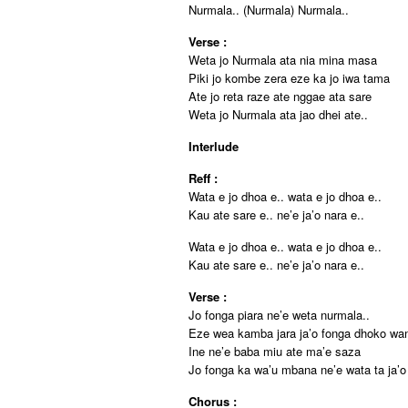
Nurmala.. (Nurmala) Nurmala..
Verse :
Weta jo Nurmala ata nia mina masa
Piki jo kombe zera eze ka jo iwa tama
Ate jo reta raze ate nggae ata sare
Weta jo Nurmala ata jao dhei ate..
Interlude
Reff :
Wata e jo dhoa e.. wata e jo dhoa e..
Kau ate sare e.. ne’e ja’o nara e..
Wata e jo dhoa e.. wata e jo dhoa e..
Kau ate sare e.. ne’e ja’o nara e..
Verse :
Jo fonga piara ne’e weta nurmala..
Eze wea kamba jara ja’o fonga dhoko wa
Ine ne’e baba miu ate ma’e saza
Jo fonga ka wa’u mbana ne’e wata ta ja’o 
Chorus :