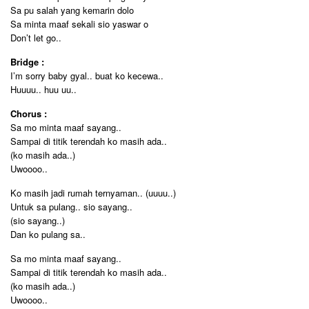
Sa pu salah yang kemarin dolo
Sa minta maaf sekali sio yaswar o
Don’t let go..
Bridge :
I’m sorry baby gyal.. buat ko kecewa..
Huuuu.. huu uu..
Chorus :
Sa mo minta maaf sayang..
Sampai di titik terendah ko masih ada..
(ko masih ada..)
Uwoooo..
Ko masih jadi rumah ternyaman.. (uuuu..)
Untuk sa pulang.. sio sayang..
(sio sayang..)
Dan ko pulang sa..
Sa mo minta maaf sayang..
Sampai di titik terendah ko masih ada..
(ko masih ada..)
Uwoooo..