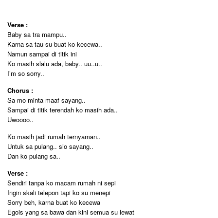
Verse :
Baby sa tra mampu..
Karna sa tau su buat ko kecewa..
Namun sampai di titik ini
Ko masih slalu ada, baby.. uu..u..
I’m so sorry..
Chorus :
Sa mo minta maaf sayang..
Sampai di titik terendah ko masih ada..
Uwoooo..
Ko masih jadi rumah ternyaman..
Untuk sa pulang.. sio sayang..
Dan ko pulang sa..
Verse :
Sendiri tanpa ko macam rumah ni sepi
Ingin skali telepon tapi ko su menepi
Sorry beh, karna buat ko kecewa
Egois yang sa bawa dan kini semua su lewat