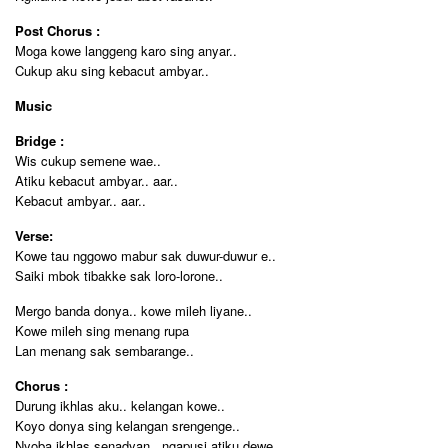
Post Chorus :
Moga kowe langgeng karo sing anyar..
Cukup aku sing kebacut ambyar..
Music
Bridge :
Wis cukup semene wae..
Atiku kebacut ambyar.. aar..
Kebacut ambyar.. aar..
Verse:
Kowe tau nggowo mabur sak duwur-duwur e..
Saiki mbok tibakke sak loro-lorone..
Mergo banda donya.. kowe mileh liyane..
Kowe mileh sing menang rupa
Lan menang sak sembarange..
Chorus :
Durung ikhlas aku.. kelangan kowe..
Koyo donya sing kelangan srengenge..
Nyoba ikhlas senadyan.. ngapusi atiku dewe..