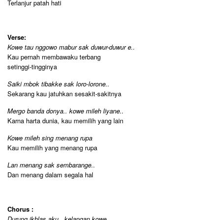
Terlanjur patah hati
Verse:
Kowe tau nggowo mabur sak duwur-duwur e..
Kau pernah membawaku terbang
setinggi-tingginya
Saiki mbok tibakke sak loro-lorone..
Sekarang kau jatuhkan sesakit-sakitnya
Mergo banda donya.. kowe mileh liyane..
Karna harta dunia, kau memilih yang lain
Kowe mileh sing menang rupa
Kau memilih yang menang rupa
Lan menang sak sembarange..
Dan menang dalam segala hal
Chorus :
Durung ikhlas aku.. kelangan kowe..