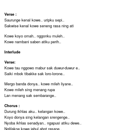
Verse :
Saurunge kenal kowe.. uripku sepi..
Sakwise kenal kowe seneng rasa ning ati
Kowe koyo omah.. nggonku muleh..
Kowe nambani saben atiku perih..
Interlude
Verse:
Kowe tau nggowo mabur sak duwur-duwur e..
Saiki mbok tibakke sak loro-lorone..
Mergo banda donya.. kowe mileh liyane..
Kowe mileh sing menang rupa
Lan menang sak sembarange..
Chorus :
Durung ikhlas aku.. kelangan kowe..
Koyo donya sing kelangan srengenge..
Nyoba ikhlas senadyan.. ngapusi atiku dewe..
Nglilakne kowe jebul abot rasane..