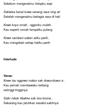
Sebelum mengenalmu hidupku sepi
Sakwise kenal kowe seneng rasa ning ati
Setelah mengenalmu bahagia rasa di hati
Kowe koyo omah.. nggonku muleh..
Kau seperti rumah tempatku pulang
Kowe nambani saben atiku perih..
Kau mengobati setiap hatiku perih
Interlude
Verse:
Kowe tau nggowo mabur sak duwur-duwur e..
Kau pernah membawaku terbang
setinggi-tingginya
Saiki mbok tibakke sak loro-lorone..
Sekarang kau jatuhkan sesakit-sakitnya