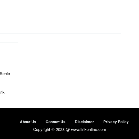
 Senie
rik
About Us
Contact Us
Disclaimer
Privacy Policy
Copyright © 2023 @ www.lirikonline.com