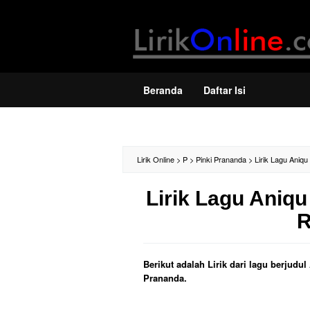
Loncat
ke
konten
Beranda
Daftar Isi
Lirik Online
>
P
>
Pinki Prananda
>
Lirik Lagu Aniqu
Lirik Lagu Aniqu
R
Berikut adalah Lirik dari lagu berjudu
Prananda.