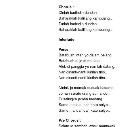
Chorus :
Dinlah badindin dundan
Baharaklah kaliliang kampuang..
Dinlah badindin dundan
Baharaklah kaliliang kampuang..
Interlude
Verse :
Batabuah intan yo dalam pelang
Batabuah oi jo si mutiaro..
Alek di panggia yo nan lah datang..
Nan dinanti-nanti kinilah tibo..
Nan dinanti-nanti kinilah tibo..
Niniak jo mamak duduak basamo
Jo nan sarato urang sumando..
Di salingka jamba taedang..
Samo mancari-cari kato saiyo..
Samo mancari-cari kato saiyo..
Pre Chorus :
Salam jo sambah jawek manjawek