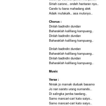
Siriah carono.. ondeh hantaran nyo..
Cando tu bana mahadang alek
Adaik mufakaik.. asa mulonyo..
Chorus :
Dinlah badindin dundan
Baharaklah kaliliang kampuang..
Dinlah badindin dundan
Baharaklah kaliliang kampuang..
Dinlah badindin dundan
Baharaklah kaliliang kampuang..
Dinlah badindin dundan
Baharaklah kaliliang kampuang..
Music
Verse :
Niniak jo mamak duduak basamo
Jo nan sarato urang sumando..
Di salingka jamba taedang..
Samo mancari-cari kato saiyo..
Samo mancari-cari kato saiyo..