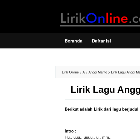
Loncat
ke
konten
Beranda
Daftar Isi
Lirik Online
>
A
>
Anggi Marito
>
Lirik Lagu Anggi Ma
Lirik Lagu Angg
Berikut adalah Lirik dari lagu berjudu
Intro :
Hu.. uuu.. uuuu.. u.. mm..