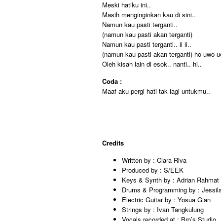
Meski hatiku ini..
Masih menginginkan kau di sini..
Namun kau pasti terganti..
(namun kau pasti akan terganti)
Namun kau pasti terganti.. ii ii..
(namun kau pasti akan terganti) ho uwo u
Oleh kisah lain di esok.. nanti.. hi..
Coda :
Maaf aku pergi hati tak lagi untukmu..
Credits
Written by : Clara Riva
Produced by : S/EEK
Keys & Synth by : Adrian Rahmat
Drums & Programming by : Jessila
Electric Guitar by : Yosua Gian
Strings by : Ivan Tangkulung
Vocals recorded at : Bro’s Studio