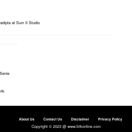
adipta at Sum It Studio
 Senie
rik
About Us
Contact Us
Disclaimer
Privacy Policy
Copyright © 2023 @ www.lirikonline.com