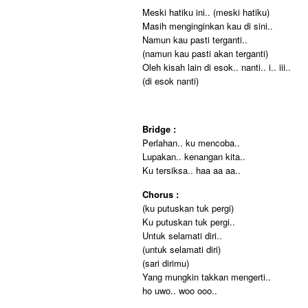
Meski hatiku ini.. (meski hatiku)
Masih menginginkan kau di sini..
Namun kau pasti terganti..
(namun kau pasti akan terganti)
Oleh kisah lain di esok.. nanti.. i.. iii..
(di esok nanti)
Bridge :
Perlahan.. ku mencoba..
Lupakan.. kenangan kita..
Ku tersiksa.. haa aa aa..
Chorus :
(ku putuskan tuk pergi)
Ku putuskan tuk pergi..
Untuk selamati diri..
(untuk selamati diri)
(sari dirimu)
Yang mungkin takkan mengerti..
ho uwo.. woo ooo..