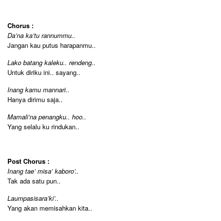
Chorus :
Da’na ka’tu rannummu..
Jangan kau putus harapanmu..
Lako batang kaleku.. rendeng..
Untuk diriku ini.. sayang..
Inang kamu mannari..
Hanya dirimu saja..
Mamali’na penangku.. hoo..
Yang selalu ku rindukan..
Post Chorus :
Inang tae’ misa’ kaboro’..
Tak ada satu pun..
Laumpasisara’ki’..
Yang akan memisahkan kita..