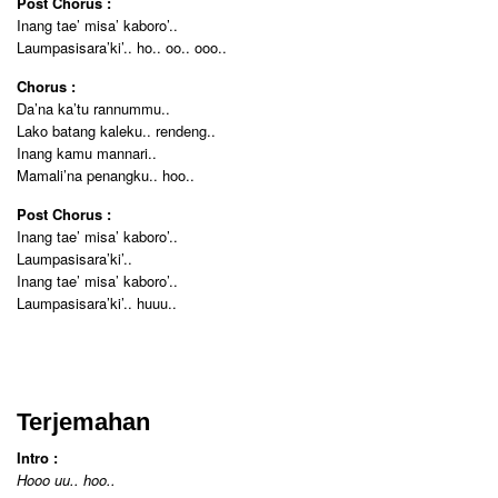
Post Chorus :
Inang tae’ misa’ kaboro’..
Laumpasisara’ki’.. ho.. oo.. ooo..
Chorus :
Da’na ka’tu rannummu..
Lako batang kaleku.. rendeng..
Inang kamu mannari..
Mamali’na penangku.. hoo..
Post Chorus :
Inang tae’ misa’ kaboro’..
Laumpasisara’ki’..
Inang tae’ misa’ kaboro’..
Laumpasisara’ki’.. huuu..
Terjemahan
Intro :
Hooo uu.. hoo..