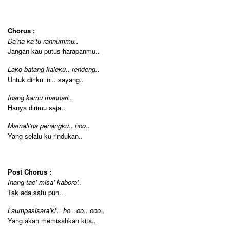
Chorus :
Da’na ka’tu rannummu..
Jangan kau putus harapanmu..
Lako batang kaleku.. rendeng..
Untuk diriku ini.. sayang..
Inang kamu mannari..
Hanya dirimu saja..
Mamali’na penangku.. hoo..
Yang selalu ku rindukan..
Post Chorus :
Inang tae’ misa’ kaboro’..
Tak ada satu pun..
Laumpasisara’ki’.. ho.. oo.. ooo..
Yang akan memisahkan kita..