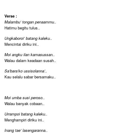
Verse :
Malambu’ tongan penaammu..
Hatimu begitu tulus..
Ungkaboroi’ batang kaleku..
Mencintai diriku ini..
Moi angku ilan kamasussan..
Walau dalam keadaan susah..
Sa’bara’ko ussisolanna’..
Kau selalu sabar bersamaku..
Moi umba susi peroso..
Walau banyak cobaan..
Urrampoi batang kaleku..
Menghampiri diriku ini..
Inang tae’ lasengaranna..