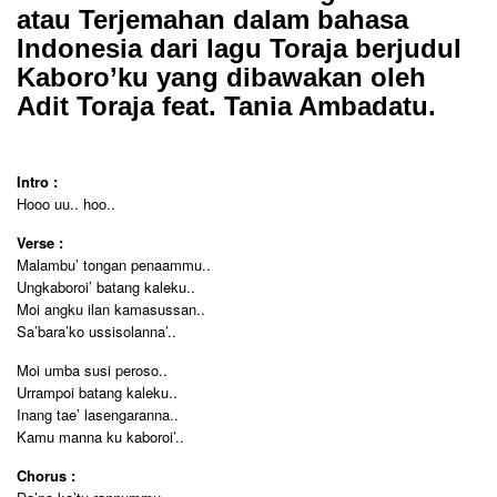
atau Terjemahan dalam bahasa
Indonesia dari lagu Toraja berjudul
Kaboro’ku yang dibawakan oleh
Adit Toraja feat. Tania Ambadatu.
Intro :
Hooo uu.. hoo..
Verse :
Malambu’ tongan penaammu..
Ungkaboroi’ batang kaleku..
Moi angku ilan kamasussan..
Sa’bara’ko ussisolanna’..
Moi umba susi peroso..
Urrampoi batang kaleku..
Inang tae’ lasengaranna..
Kamu manna ku kaboroi’..
Chorus :