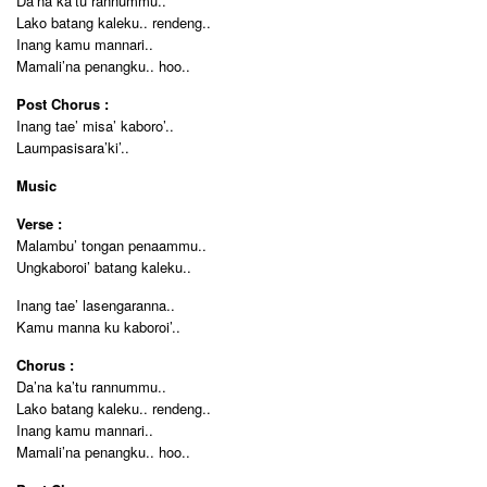
Da’na ka’tu rannummu..
Lako batang kaleku.. rendeng..
Inang kamu mannari..
Mamali’na penangku.. hoo..
Post Chorus :
Inang tae’ misa’ kaboro’..
Laumpasisara’ki’..
Music
Verse :
Malambu’ tongan penaammu..
Ungkaboroi’ batang kaleku..
Inang tae’ lasengaranna..
Kamu manna ku kaboroi’..
Chorus :
Da’na ka’tu rannummu..
Lako batang kaleku.. rendeng..
Inang kamu mannari..
Mamali’na penangku.. hoo..