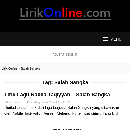
Loncat
ke
konten
MENU
ADVERTISEMENT
Lirik Online
>
Salah Sangka
Tag:
Salah Sangka
Lirik Lagu Nabila Taqiyyah – Salah Sangka
Oleh
elnuno
Diposting pada
Maret 12, 2025
Berikut adalah Lirik dari lagu berjudul Salah Sangka yang dibawakan
oleh Nabila Taqiyyah. Verse : Melamunku teringat dirimu Yang […]