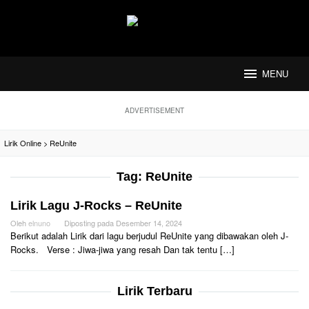
Loncat
ke
konten
MENU
ADVERTISEMENT
Lirik Online
>
ReUnite
Tag:
ReUnite
Lirik Lagu J-Rocks – ReUnite
Oleh
elnuno
Diposting pada
Desember 14, 2024
Berikut adalah Lirik dari lagu berjudul ReUnite yang dibawakan oleh J-
Rocks. Verse : Jiwa-jiwa yang resah Dan tak tentu […]
Lirik Terbaru